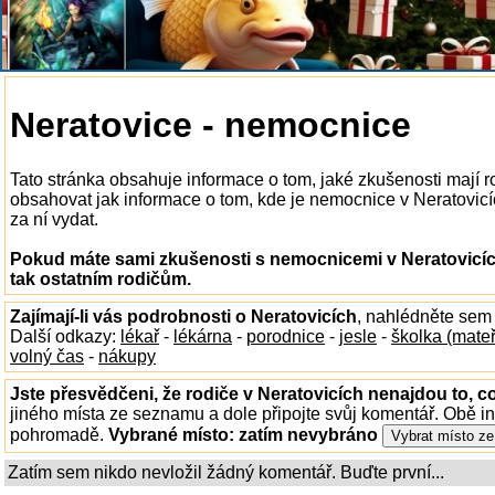
Neratovice - nemocnice
Tato stránka obsahuje informace o tom, jaké zkušenosti mají 
obsahovat jak informace o tom, kde je nemocnice v Neratovicích
za ní vydat.
Pokud máte sami zkušenosti s nemocnicemi v Neratovicíc
tak ostatním rodičům.
Zajímají-li vás podrobnosti o Neratovicích
, nahlédněte sem
Další odkazy:
lékař
-
lékárna
-
porodnice
-
jesle
-
školka (mate
volný čas
-
nákupy
Jste přesvědčeni, že rodiče v Neratovicích nenajdou to, co
jiného místa ze seznamu a dole připojte svůj komentář. Obě i
pohromadě.
Vybrané místo:
zatím nevybráno
Zatím sem nikdo nevložil žádný komentář. Buďte první...