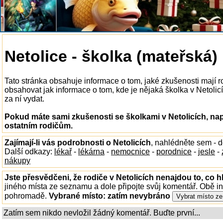
Netolice - školka (mateřská)
Tato stránka obsahuje informace o tom, jaké zkušenosti mají r
obsahovat jak informace o tom, kde je nějaká školka v Netolicíc
za ní vydat.
Pokud máte sami zkušenosti se školkami v Netolicích, nap
ostatním rodičům.
Zajímají-li vás podrobnosti o Netolicích
, nahlédněte sem - 
Další odkazy:
lékař
-
lékárna
-
nemocnice
-
porodnice
-
jesle
-
nákupy
Jste přesvědčeni, že rodiče v Netolicích nenajdou to, co h
jiného místa ze seznamu a dole připojte svůj komentář. Obě i
pohromadě.
Vybrané místo:
zatím nevybráno
Zatím sem nikdo nevložil žádný komentář. Buďte první...