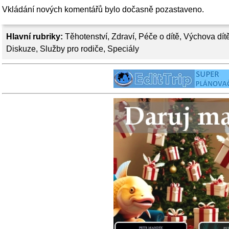
Vkládání nových komentářů bylo dočasně pozastaveno.
Hlavní rubriky:
Těhotenství
,
Zdraví
,
Péče o dítě
,
Výchova dít
Diskuze
,
Služby pro rodiče
,
Speciály