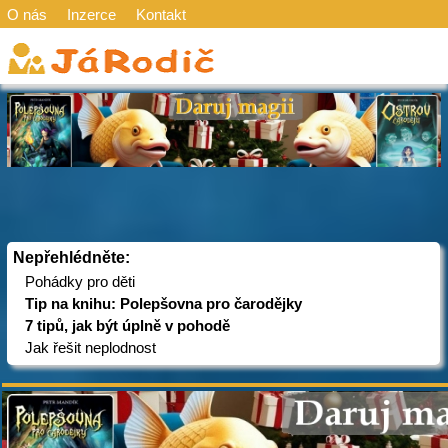
O nás
Inzerce
Kontakt
Nepřehlédněte:
Pohádky pro děti
Tip na knihu: Polepšovna pro čarodějky
7 tipů, jak být úplně v pohodě
Jak řešit neplodnost