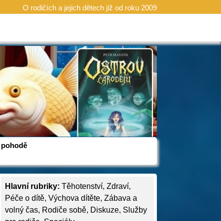
O rodičích a jejich dětech již od roku 2009
 v pohodě
Hlavní rubriky:
Těhotenství
,
Zdraví
,
Péče o dítě
,
Výchova dítěte
,
Zábava a
volný čas
,
Rodiče sobě
,
Diskuze
,
Služby