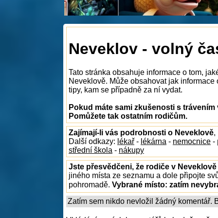
Neveklov - volný ča
Tato stránka obsahuje informace o tom, jak
Neveklově. Může obsahovat jak informace o 
tipy, kam se případně za ní vydat.
Pokud máte sami zkušenosti s trávením 
Pomůžete tak ostatním rodičům.
Zajímají-li vás podrobnosti o Neveklově
,
Další odkazy:
lékař
-
lékárna
-
nemocnice
-
střední škola
-
nákupy
Jste přesvědčeni, že rodiče v Neveklově 
jiného místa ze seznamu a dole připojte sv
pohromadě.
Vybrané místo:
zatím nevyb
Zatím sem nikdo nevložil žádný komentář. Bu