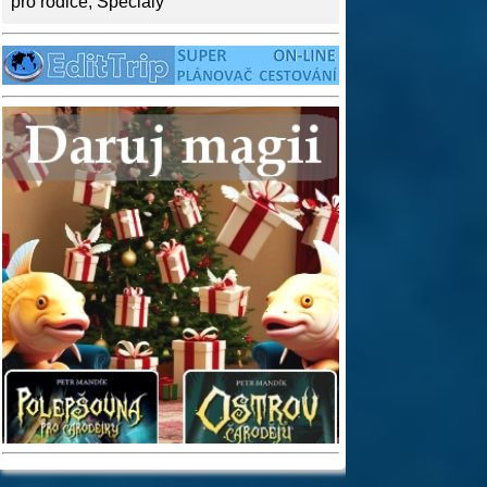
pro rodiče
,
Speciály