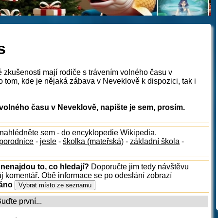
s
é zkušenosti mají rodiče s trávením volného času v
tom, kde je nějaká zábava v Neveklově k dispozici, tak i
volného času v Neveklově, napište je sem, prosím.
 nahlédněte sem - do
encyklopedie Wikipedia.
porodnice
-
jesle
-
školka (mateřská)
-
základní škola
-
nenajdou to, co hledají?
Doporučte jim tedy návštěvu
ůj komentář. Obě informace se po odeslání zobrazí
ráno
ďte první...