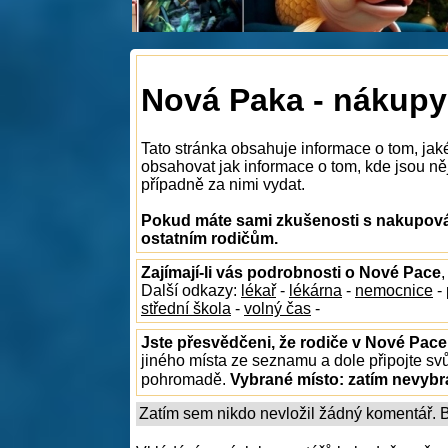
Nová Paka - nákupy
Tato stránka obsahuje informace o tom, ja
obsahovat jak informace o tom, kde jsou něj
případně za nimi vydat.
Pokud máte sami zkušenosti s nakupován
ostatním rodičům.
Zajímají-li vás podrobnosti o Nové Pace
Další odkazy:
lékař
-
lékárna
-
nemocnice
-
střední škola
-
volný čas
-
Jste přesvědčeni, že rodiče v Nové Pace
jiného místa ze seznamu a dole připojte sv
pohromadě.
Vybrané místo:
zatím nevyb
Zatím sem nikdo nevložil žádný komentář. Bu