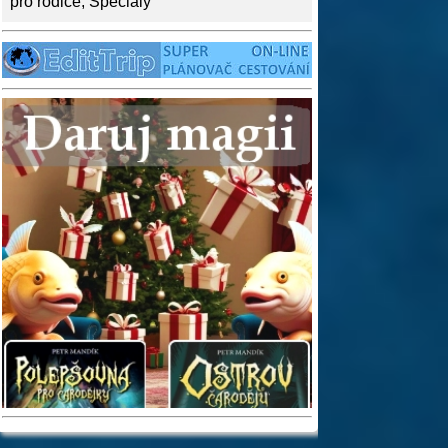
pro rodiče
,
Speciály