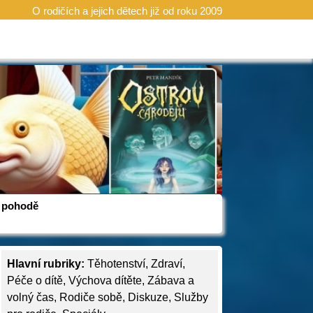
O rodičích a jejich dětech již od roku 2009
 v pohodě
Hlavní rubriky:
Těhotenství
,
Zdraví
,
Péče o dítě
,
Výchova dítěte
,
Zábava a
volný čas
,
Rodiče sobě
,
Diskuze
,
Služby