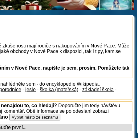
ké zkušenosti mají rodiče s nakupováním v Nové Pace. Může
aké obchody v Nové Pace k dispozici, tak i tipy, kam se
ím v Nové Pace, napište je sem, prosím. Pomůžete tak
, nahlédněte sem - do
encyklopedie Wikipedia.
porodnice
-
jesle
-
školka (mateřská)
-
základní škola
-
 nenajdou to, co hledají?
Doporučte jim tedy návštěvu
ůj komentář. Obě informace se po odeslání zobrazí
ráno
ďte první...