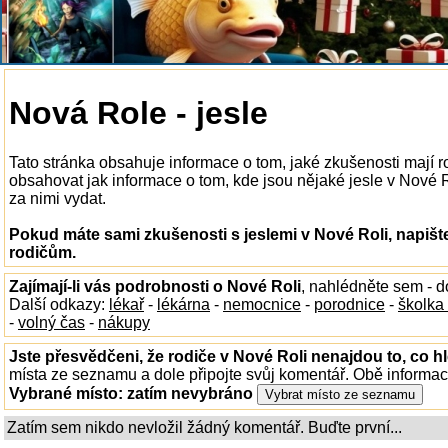
Nová Role - jesle
Tato stránka obsahuje informace o tom, jaké zkušenosti mají r
obsahovat jak informace o tom, kde jsou nějaké jesle v Nové Rol
za nimi vydat.
Pokud máte sami zkušenosti s jeslemi v Nové Roli, napišt
rodičům.
Zajímají-li vás podrobnosti o Nové Roli
, nahlédněte sem - 
Další odkazy:
lékař
-
lékárna
-
nemocnice
-
porodnice
-
školka
-
volný čas
-
nákupy
Jste přesvědčeni, že rodiče v Nové Roli nenajdou to, co hl
místa ze seznamu a dole připojte svůj komentář. Obě informa
Vybrané místo:
zatím nevybráno
Zatím sem nikdo nevložil žádný komentář. Buďte první...