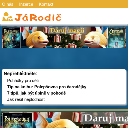
O nás
Inzerce
Kontakt
Nepřehlédněte:
Pohádky pro děti
Tip na knihu: Polepšovna pro čarodějky
7 tipů, jak být úplně v pohodě
Jak řešit neplodnost