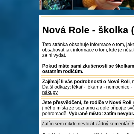
Nová Role - školka 
Tato stránka obsahuje informace o tom, jak
obsahovat jak informace o tom, kde je nějak
za ní vydat.
Pokud máte sami zkušenosti se školkami 
ostatním rodičům.
Zajímají-li vás podrobnosti o Nové Roli
, 
Další odkazy:
lékař
-
lékárna
-
nemocnice
-
nákupy
Jste přesvědčeni, že rodiče v Nové Roli 
jiného místa ze seznamu a dole připojte sv
pohromadě.
Vybrané místo:
zatím nevyb
Zatím sem nikdo nevložil žádný komentář. Bu