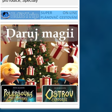
pro rodiče
,
Speciály