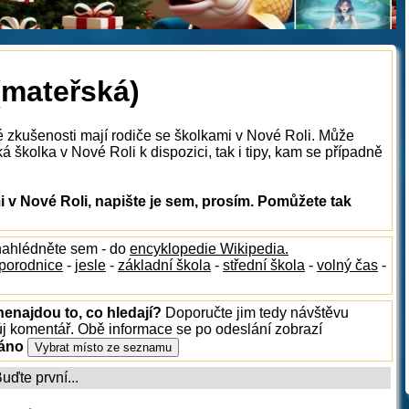
(mateřská)
é zkušenosti mají rodiče se školkami v Nové Roli. Může
á školka v Nové Roli k dispozici, tak i tipy, kam se případně
v Nové Roli, napište je sem, prosím. Pomůžete tak
nahlédněte sem - do
encyklopedie Wikipedia.
porodnice
-
jesle
-
základní škola
-
střední škola
-
volný čas
-
nenajdou to, co hledají?
Doporučte jim tedy návštěvu
ůj komentář. Obě informace se po odeslání zobrazí
ráno
ďte první...