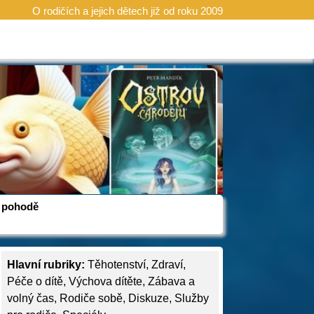
O rodičích a jejich dětech již od roku 2009
 v pohodě
Hlavní rubriky:
Těhotenství
,
Zdraví
,
Péče o dítě
,
Výchova dítěte
,
Zábava a
volný čas
,
Rodiče sobě
,
Diskuze
,
Služby