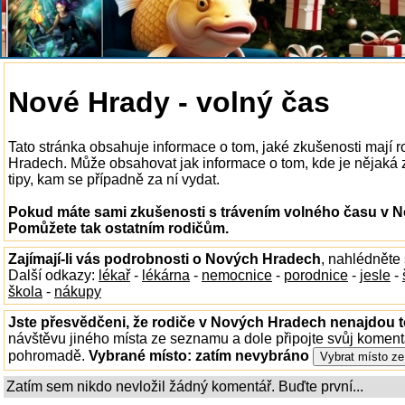
Nové Hrady - volný čas
Tato stránka obsahuje informace o tom, jaké zkušenosti mají 
Hradech. Může obsahovat jak informace o tom, kde je nějaká z
tipy, kam se případně za ní vydat.
Pokud máte sami zkušenosti s trávením volného času v N
Pomůžete tak ostatním rodičům.
Zajímají-li vás podrobnosti o Nových Hradech
, nahlédněte
Další odkazy:
lékař
-
lékárna
-
nemocnice
-
porodnice
-
jesle
-
škola
-
nákupy
Jste přesvědčeni, že rodiče v Nových Hradech nenajdou to
návštěvu jiného místa ze seznamu a dole připojte svůj koment
pohromadě.
Vybrané místo:
zatím nevybráno
Zatím sem nikdo nevložil žádný komentář. Buďte první...