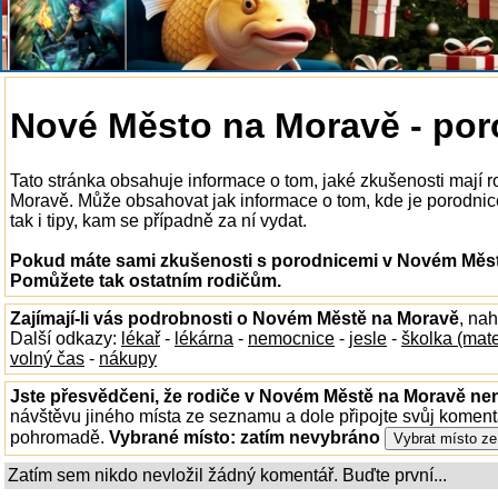
Nové Město na Moravě - por
Tato stránka obsahuje informace o tom, jaké zkušenosti mají
Moravě. Může obsahovat jak informace o tom, kde je porodni
tak i tipy, kam se případně za ní vydat.
Pokud máte sami zkušenosti s porodnicemi v Novém Městě
Pomůžete tak ostatním rodičům.
Zajímají-li vás podrobnosti o Novém Městě na Moravě
, na
Další odkazy:
lékař
-
lékárna
-
nemocnice
-
jesle
-
školka (mat
volný čas
-
nákupy
Jste přesvědčeni, že rodiče v Novém Městě na Moravě nen
návštěvu jiného místa ze seznamu a dole připojte svůj koment
pohromadě.
Vybrané místo:
zatím nevybráno
Zatím sem nikdo nevložil žádný komentář. Buďte první...