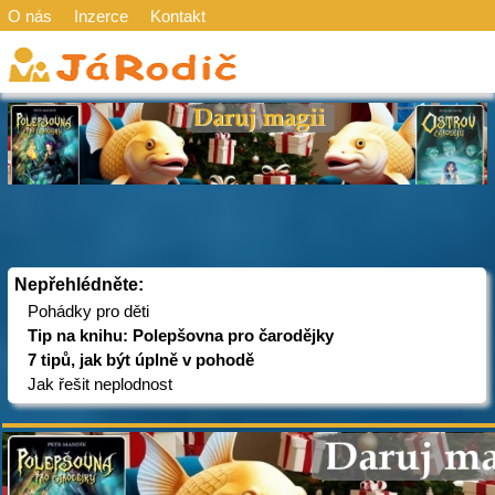
O nás
Inzerce
Kontakt
Nepřehlédněte:
Pohádky pro děti
Tip na knihu: Polepšovna pro čarodějky
7 tipů, jak být úplně v pohodě
Jak řešit neplodnost