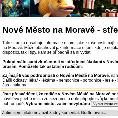
Nové Město na Moravě - stře
Tato stránka obsahuje informace o tom, jaké zkušenosti mají 
na Moravě. Může obsahovat jak informace o tom, kde je něja
dispozici, tak i tipy, kam se případně za ní vydat.
Pokud máte sami zkušenosti se středními školami v Novém
prosím. Pomůžete tak ostatním rodičům.
Zajímají-li vás podrobnosti o Novém Městě na Moravě
, na
Další odkazy:
lékař
-
lékárna
-
nemocnice
-
porodnice
-
jesle
-
čas
-
nákupy
Jste přesvědčeni, že rodiče v Novém Městě na Moravě nen
návštěvu jiného místa ze seznamu a dole připojte svůj koment
pohromadě.
Vybrané místo:
zatím nevybráno
Zatím sem nikdo nevložil žádný komentář. Buďte první...