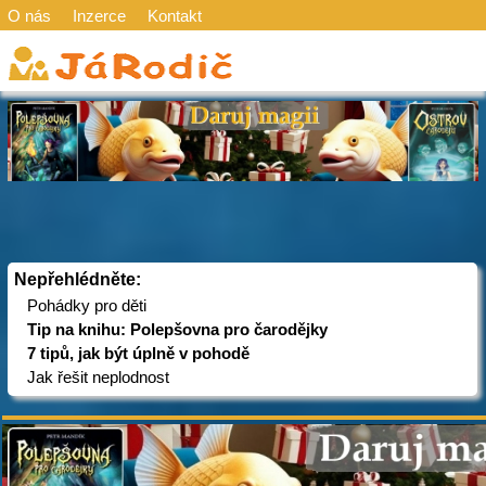
O nás
Inzerce
Kontakt
Nepřehlédněte:
Pohádky pro děti
Tip na knihu: Polepšovna pro čarodějky
7 tipů, jak být úplně v pohodě
Jak řešit neplodnost