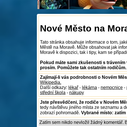
Nové Město na Mora
Tato stránka obsahuje informace o tom, jak
Městě na Moravě. Může obsahovat jak info
Moravě k dispozici, tak i tipy, kam se případ
Pokud máte sami zkušenosti s trávením 
prosím. Pomůžete tak ostatním rodičům.
Zajímají-li vás podrobnosti o Novém Mě
Wikipedia.
Další odkazy:
lékař
-
lékárna
-
nemocnice
-
střední škola
-
nákupy
Jste přesvědčeni, že rodiče v Novém Měs
tedy návštěvu jiného místa ze seznamu a do
zobrazí pohromadě.
Vybrané místo:
zatím
Zatím sem nikdo nevložil žádný komentář. Bu