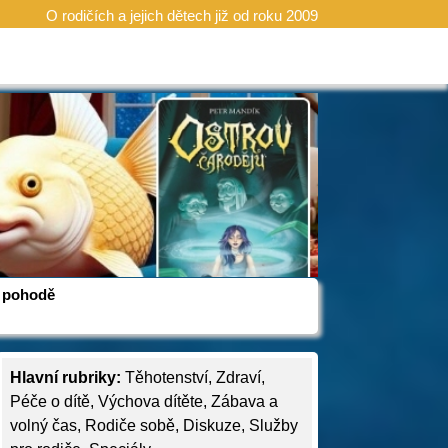
O rodičích a jejich dětech již od roku 2009
 v pohodě
Hlavní rubriky:
Těhotenství
,
Zdraví
,
Péče o dítě
,
Výchova dítěte
,
Zábava a
volný čas
,
Rodiče sobě
,
Diskuze
,
Služby