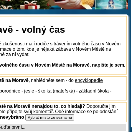
vě - volný čas
é zkušenosti mají rodiče s trávením volného času v Novém
rmace o tom, kde je nějaká zábava v Novém Městě na
ně za ní vydat.
volného času v Novém Městě na Moravě, napište je sem,
stě na Moravě
, nahlédněte sem - do
encyklopedie
porodnice
-
jesle
-
školka (mateřská)
-
základní škola
-
tě na Moravě nenajdou to, co hledají?
Doporučte jim
le připojte svůj komentář. Obě informace se po odeslání
 nevybráno
ďte první...