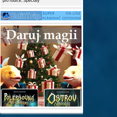
pro rodiče
,
Speciály