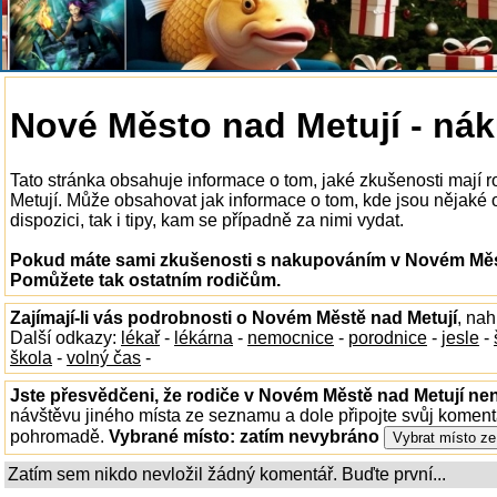
Nové Město nad Metují - ná
Tato stránka obsahuje informace o tom, jaké zkušenosti maj
Metují. Může obsahovat jak informace o tom, kde jsou nějaké
dispozici, tak i tipy, kam se případně za nimi vydat.
Pokud máte sami zkušenosti s nakupováním v Novém Městě
Pomůžete tak ostatním rodičům.
Zajímají-li vás podrobnosti o Novém Městě nad Metují
, na
Další odkazy:
lékař
-
lékárna
-
nemocnice
-
porodnice
-
jesle
-
škola
-
volný čas
-
Jste přesvědčeni, že rodiče v Novém Městě nad Metují nen
návštěvu jiného místa ze seznamu a dole připojte svůj koment
pohromadě.
Vybrané místo:
zatím nevybráno
Zatím sem nikdo nevložil žádný komentář. Buďte první...