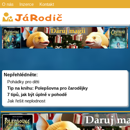
O nás
Inzerce
Kontakt
Nepřehlédněte:
Pohádky pro děti
Tip na knihu: Polepšovna pro čarodějky
7 tipů, jak být úplně v pohodě
Jak řešit neplodnost