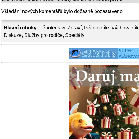
Vkládání nových komentářů bylo dočasně pozastaveno.
Hlavní rubriky:
Těhotenství
,
Zdraví
,
Péče o dítě
,
Výchova dít
Diskuze
,
Služby pro rodiče
,
Speciály