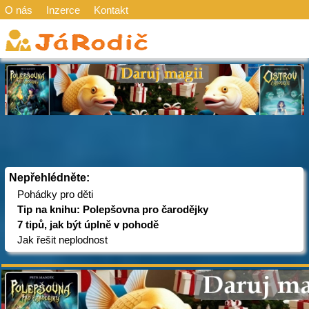
O nás
Inzerce
Kontakt
Nepřehlédněte:
Pohádky pro děti
Tip na knihu: Polepšovna pro čarodějky
7 tipů, jak být úplně v pohodě
Jak řešit neplodnost