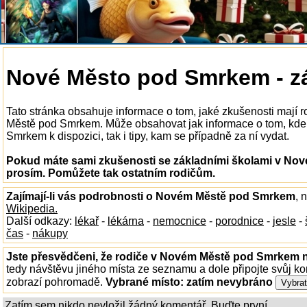
Nové Město pod Smrkem - zá
Tato stránka obsahuje informace o tom, jaké zkušenosti mají 
Městě pod Smrkem. Může obsahovat jak informace o tom, kde
Smrkem k dispozici, tak i tipy, kam se případně za ní vydat.
Pokud máte sami zkušenosti se základními školami v Nov
prosím. Pomůžete tak ostatním rodičům.
Zajímají-li vás podrobnosti o Novém Městě pod Smrkem
, 
Wikipedia.
Další odkazy:
lékař
-
lékárna
-
nemocnice
-
porodnice
-
jesle
-
čas
-
nákupy
Jste přesvědčeni, že rodiče v Novém Městě pod Smrkem ne
tedy návštěvu jiného místa ze seznamu a dole připojte svůj k
zobrazí pohromadě.
Vybrané místo:
zatím nevybráno
Zatím sem nikdo nevložil žádný komentář. Buďte první...