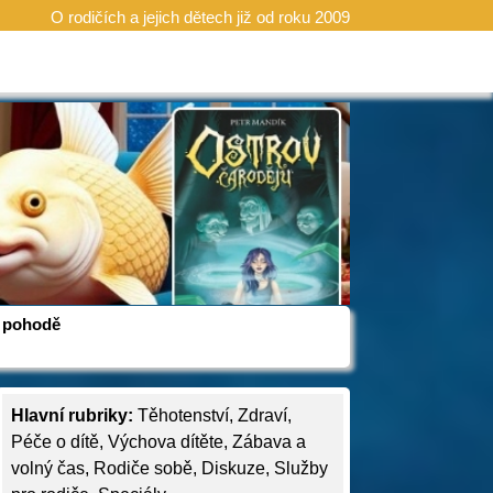
O rodičích a jejich dětech již od roku 2009
 v pohodě
Hlavní rubriky:
Těhotenství
,
Zdraví
,
Péče o dítě
,
Výchova dítěte
,
Zábava a
volný čas
,
Rodiče sobě
,
Diskuze
,
Služby