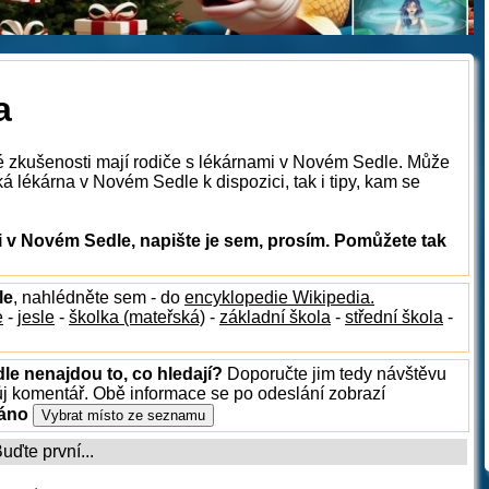
a
ké zkušenosti mají rodiče s lékárnami v Novém Sedle. Může
á lékárna v Novém Sedle k dispozici, tak i tipy, kam se
 v Novém Sedle, napište je sem, prosím. Pomůžete tak
le
, nahlédněte sem - do
encyklopedie Wikipedia.
e
-
jesle
-
školka (mateřská)
-
základní škola
-
střední škola
-
le nenajdou to, co hledají?
Doporučte jim tedy návštěvu
ůj komentář. Obě informace se po odeslání zobrazí
ráno
ďte první...