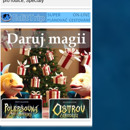
pro rodiče
,
Speciály