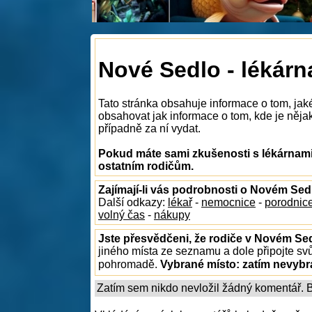
Nové Sedlo - lékárn
Tato stránka obsahuje informace o tom, ja
obsahovat jak informace o tom, kde je nějak
případně za ní vydat.
Pokud máte sami zkušenosti s lékárnami
ostatním rodičům.
Zajímají-li vás podrobnosti o Novém Sed
Další odkazy:
lékař
-
nemocnice
-
porodnic
volný čas
-
nákupy
Jste přesvědčeni, že rodiče v Novém Sed
jiného místa ze seznamu a dole připojte sv
pohromadě.
Vybrané místo:
zatím nevyb
Zatím sem nikdo nevložil žádný komentář. Bu