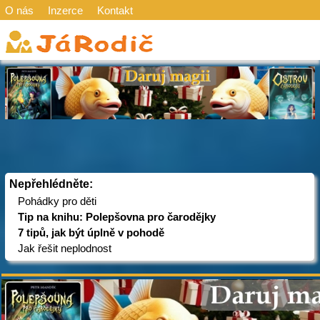
O nás
Inzerce
Kontakt
Nepřehlédněte:
Pohádky pro děti
Tip na knihu: Polepšovna pro čarodějky
7 tipů, jak být úplně v pohodě
Jak řešit neplodnost