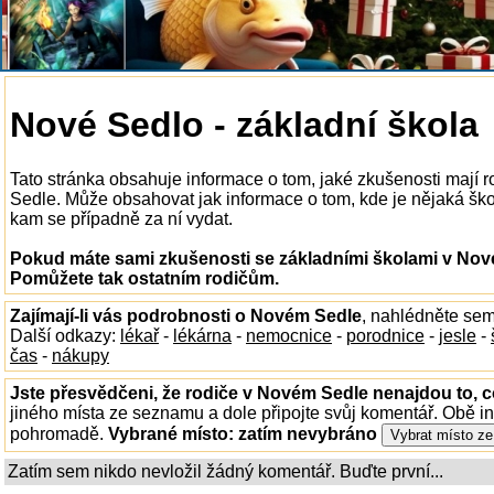
Nové Sedlo - základní škola
Tato stránka obsahuje informace o tom, jaké zkušenosti mají 
Sedle. Může obsahovat jak informace o tom, kde je nějaká škola
kam se případně za ní vydat.
Pokud máte sami zkušenosti se základními školami v Nové
Pomůžete tak ostatním rodičům.
Zajímají-li vás podrobnosti o Novém Sedle
, nahlédněte sem
Další odkazy:
lékař
-
lékárna
-
nemocnice
-
porodnice
-
jesle
-
čas
-
nákupy
Jste přesvědčeni, že rodiče v Novém Sedle nenajdou to, c
jiného místa ze seznamu a dole připojte svůj komentář. Obě i
pohromadě.
Vybrané místo:
zatím nevybráno
Zatím sem nikdo nevložil žádný komentář. Buďte první...