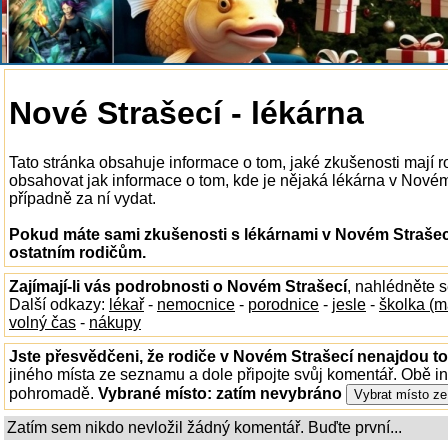
Nové Strašecí - lékárna
Tato stránka obsahuje informace o tom, jaké zkušenosti mají 
obsahovat jak informace o tom, kde je nějaká lékárna v Novém S
případně za ní vydat.
Pokud máte sami zkušenosti s lékárnami v Novém Strašecí
ostatním rodičům.
Zajímají-li vás podrobnosti o Novém Strašecí
, nahlédněte 
Další odkazy:
lékař
-
nemocnice
-
porodnice
-
jesle
-
školka (m
volný čas
-
nákupy
Jste přesvědčeni, že rodiče v Novém Strašecí nenajdou to,
jiného místa ze seznamu a dole připojte svůj komentář. Obě i
pohromadě.
Vybrané místo:
zatím nevybráno
Zatím sem nikdo nevložil žádný komentář. Buďte první...