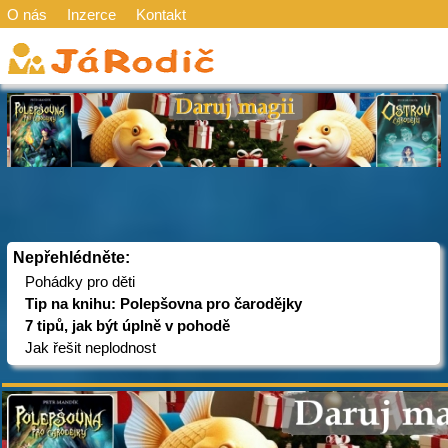
O nás
Inzerce
Kontakt
Nepřehlédněte:
Pohádky pro děti
Tip na knihu: Polepšovna pro čarodějky
7 tipů, jak být úplně v pohodě
Jak řešit neplodnost