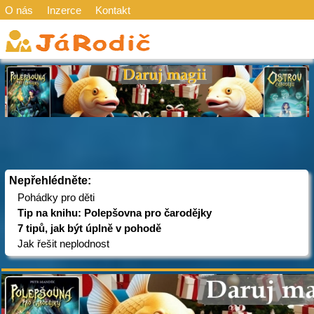
O nás
Inzerce
Kontakt
Nepřehlédněte:
Pohádky pro děti
Tip na knihu: Polepšovna pro čarodějky
7 tipů, jak být úplně v pohodě
Jak řešit neplodnost