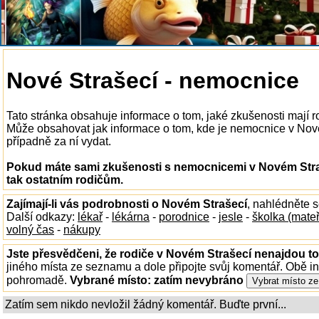
Nové Strašecí - nemocnice
Tato stránka obsahuje informace o tom, jaké zkušenosti mají 
Může obsahovat jak informace o tom, kde je nemocnice v Novém 
případně za ní vydat.
Pokud máte sami zkušenosti s nemocnicemi v Novém Straš
tak ostatním rodičům.
Zajímají-li vás podrobnosti o Novém Strašecí
, nahlédněte 
Další odkazy:
lékař
-
lékárna
-
porodnice
-
jesle
-
školka (mate
volný čas
-
nákupy
Jste přesvědčeni, že rodiče v Novém Strašecí nenajdou to,
jiného místa ze seznamu a dole připojte svůj komentář. Obě i
pohromadě.
Vybrané místo:
zatím nevybráno
Zatím sem nikdo nevložil žádný komentář. Buďte první...