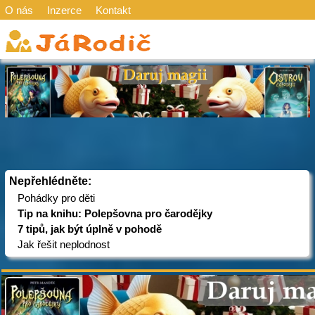
O nás
Inzerce
Kontakt
Nepřehlédněte:
Pohádky pro děti
Tip na knihu: Polepšovna pro čarodějky
7 tipů, jak být úplně v pohodě
Jak řešit neplodnost