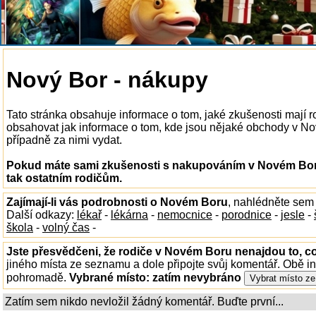
Nový Bor - nákupy
Tato stránka obsahuje informace o tom, jaké zkušenosti maj
obsahovat jak informace o tom, kde jsou nějaké obchody v Nové
případně za nimi vydat.
Pokud máte sami zkušenosti s nakupováním v Novém Boru
tak ostatním rodičům.
Zajímají-li vás podrobnosti o Novém Boru
, nahlédněte sem
Další odkazy:
lékař
-
lékárna
-
nemocnice
-
porodnice
-
jesle
-
škola
-
volný čas
-
Jste přesvědčeni, že rodiče v Novém Boru nenajdou to, co
jiného místa ze seznamu a dole připojte svůj komentář. Obě i
pohromadě.
Vybrané místo:
zatím nevybráno
Zatím sem nikdo nevložil žádný komentář. Buďte první...