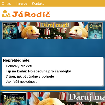
O nás
Inzerce
Kontakt
Nepřehlédněte:
Pohádky pro děti
Tip na knihu: Polepšovna pro čarodějky
7 tipů, jak být úplně v pohodě
Jak řešit neplodnost