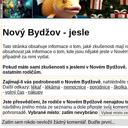
Nový Bydžov - jesle
Tato stránka obsahuje informace o tom, jaké zkušenosti mají
obsahovat jak informace o tom, kde jsou nějaké jesle v Novém 
případně za nimi vydat.
Pokud máte sami zkušenosti s jeslemi v Novém Bydžově, 
ostatním rodičům.
Zajímají-li vás podrobnosti o Novém Bydžově
, nahlédněte
Další odkazy:
lékař
-
lékárna
-
nemocnice
-
porodnice
-
školka
-
volný čas
-
nákupy
Jste přesvědčeni, že rodiče v Novém Bydžově nenajdou to
návštěvu jiného místa ze seznamu a dole připojte svůj koment
pohromadě.
Vybrané místo:
zatím nevybráno
Zatím sem nikdo nevložil žádný komentář. Buďte první...