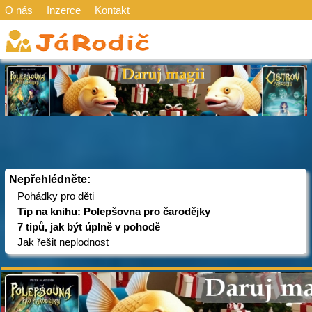
O nás
Inzerce
Kontakt
Nepřehlédněte:
Pohádky pro děti
Tip na knihu: Polepšovna pro čarodějky
7 tipů, jak být úplně v pohodě
Jak řešit neplodnost