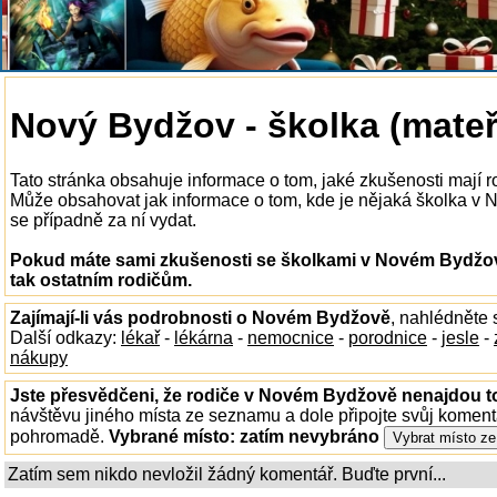
Nový Bydžov - školka (mate
Tato stránka obsahuje informace o tom, jaké zkušenosti mají
Může obsahovat jak informace o tom, kde je nějaká školka v N
se případně za ní vydat.
Pokud máte sami zkušenosti se školkami v Novém Bydžov
tak ostatním rodičům.
Zajímají-li vás podrobnosti o Novém Bydžově
, nahlédněte
Další odkazy:
lékař
-
lékárna
-
nemocnice
-
porodnice
-
jesle
-
nákupy
Jste přesvědčeni, že rodiče v Novém Bydžově nenajdou to
návštěvu jiného místa ze seznamu a dole připojte svůj koment
pohromadě.
Vybrané místo:
zatím nevybráno
Zatím sem nikdo nevložil žádný komentář. Buďte první...