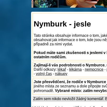
Nymburk - jesle
Tato stránka obsahuje informace o tom, jak
obsahovat jak informace o tom, kde jsou něj
případně za nimi vydat.
Pokud máte sami zkušenosti s jeslemi v
ostatním rodičům.
Zajímají-li vás podrobnosti o Nymburce
,
Další odkazy:
lékař
-
lékárna
-
nemocnice
-
-
volný čas
-
nákupy
Jste přesvědčeni, že rodiče v Nymburce 
jiného místa ze seznamu a dole připojte sv
pohromadě.
Vybrané místo:
zatím nevyb
Zatím sem nikdo nevložil žádný komentář. Bu