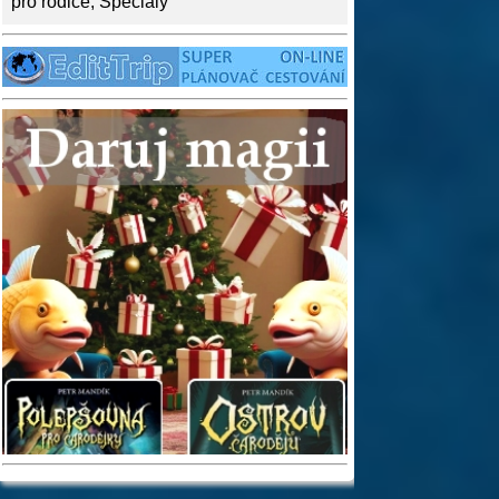
pro rodiče
,
Speciály