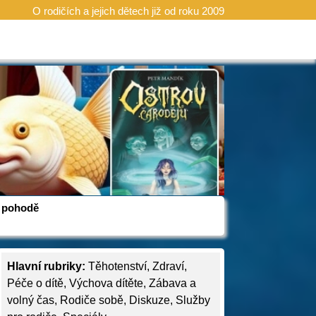
O rodičích a jejich dětech již od roku 2009
 v pohodě
Hlavní rubriky:
Těhotenství
,
Zdraví
,
Péče o dítě
,
Výchova dítěte
,
Zábava a
volný čas
,
Rodiče sobě
,
Diskuze
,
Služby