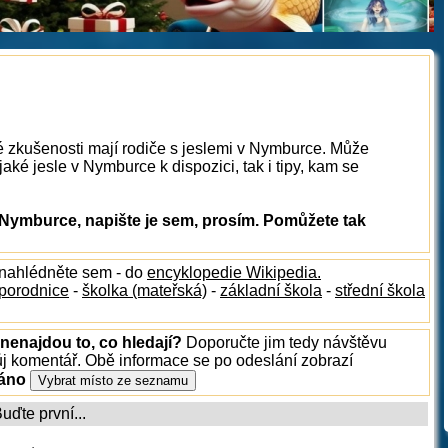
é zkušenosti mají rodiče s jeslemi v Nymburce. Může
aké jesle v Nymburce k dispozici, tak i tipy, kam se
 Nymburce, napište je sem, prosím. Pomůžete tak
 nahlédněte sem - do
encyklopedie Wikipedia.
porodnice
-
školka (mateřská)
-
základní škola
-
střední škola
nenajdou to, co hledají?
Doporučte jim tedy návštěvu
ůj komentář. Obě informace se po odeslání zobrazí
ráno
ďte první...