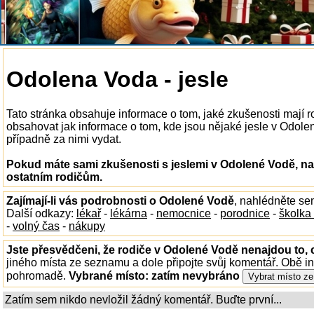
Odolena Voda - jesle
Tato stránka obsahuje informace o tom, jaké zkušenosti mají 
obsahovat jak informace o tom, kde jsou nějaké jesle v Odolené
případně za nimi vydat.
Pokud máte sami zkušenosti s jeslemi v Odolené Vodě, na
ostatním rodičům.
Zajímají-li vás podrobnosti o Odolené Vodě
, nahlédněte se
Další odkazy:
lékař
-
lékárna
-
nemocnice
-
porodnice
-
školka
-
volný čas
-
nákupy
Jste přesvědčeni, že rodiče v Odolené Vodě nenajdou to, 
jiného místa ze seznamu a dole připojte svůj komentář. Obě i
pohromadě.
Vybrané místo:
zatím nevybráno
Zatím sem nikdo nevložil žádný komentář. Buďte první...