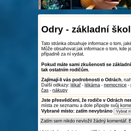
Odry - základní ško
Tato stránka obsahuje informace o tom, jak
Může obsahovat jak informace o tom, kde je 
případně za ní vydat.
Pokud máte sami zkušenosti se základní
tak ostatním rodičům.
Zajímají-li vás podrobnosti o Odrách
, na
Další odkazy:
lékař
-
lékárna
-
nemocnice
-
čas
-
nákupy
Jste přesvědčeni, že rodiče v Odrách nen
místa ze seznamu a dole připojte svůj kom
Vybrané místo:
zatím nevybráno
Zatím sem nikdo nevložil žádný komentář. Bu