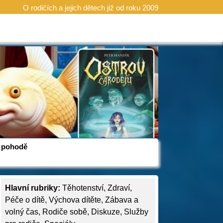
O rodičích a jejich dětech již od roku 2009
 v pohodě
Hlavní rubriky:
Těhotenství
,
Zdraví
,
Péče o dítě
,
Výchova dítěte
,
Zábava a
volný čas
,
Rodiče sobě
,
Diskuze
,
Služby