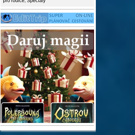
pro rodiče
,
Speciály