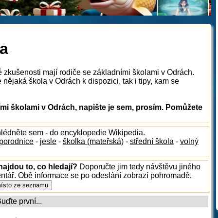
la
é zkušenosti mají rodiče se základními školami v Odrách.
nějaká škola v Odrách k dispozici, tak i tipy, kam se
mi školami v Odrách, napište je sem, prosím. Pomůžete
hlédněte sem - do
encyklopedie Wikipedia.
porodnice
-
jesle
-
školka (mateřská)
-
střední škola
-
volný
ajdou to, co hledají?
Doporučte jim tedy návštěvu jiného
entář. Obě informace se po odeslání zobrazí pohromadě.
ďte první...