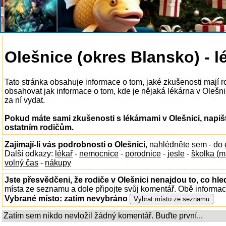
Olešnice (okres Blansko) - l
Tato stránka obsahuje informace o tom, jaké zkušenosti mají r
obsahovat jak informace o tom, kde je nějaká lékárna v Olešnici
za ní vydat.
Pokud máte sami zkušenosti s lékárnami v Olešnici, napiš
ostatním rodičům.
Zajímají-li vás podrobnosti o Olešnici
, nahlédněte sem - do
Další odkazy:
lékař
-
nemocnice
-
porodnice
-
jesle
-
školka (m
volný čas
-
nákupy
Jste přesvědčeni, že rodiče v Olešnici nenajdou to, co hle
místa ze seznamu a dole připojte svůj komentář. Obě informa
Vybrané místo:
zatím nevybráno
Zatím sem nikdo nevložil žádný komentář. Buďte první...