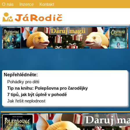
O nás
Inzerce
Kontakt
Nepřehlédněte:
Pohádky pro děti
Tip na knihu: Polepšovna pro čarodějky
7 tipů, jak být úplně v pohodě
Jak řešit neplodnost