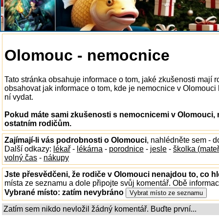
Olomouc - nemocnice
Tato stránka obsahuje informace o tom, jaké zkušenosti mají
obsahovat jak informace o tom, kde je nemocnice v Olomouci k 
ní vydat.
Pokud máte sami zkušenosti s nemocnicemi v Olomouci, n
ostatním rodičům.
Zajímají-li vás podrobnosti o Olomouci
, nahlédněte sem - 
Další odkazy:
lékař
-
lékárna
-
porodnice
-
jesle
-
školka (mate
volný čas
-
nákupy
Jste přesvědčeni, že rodiče v Olomouci nenajdou to, co hl
místa ze seznamu a dole připojte svůj komentář. Obě informa
Vybrané místo:
zatím nevybráno
Zatím sem nikdo nevložil žádný komentář. Buďte první...