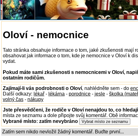
Oloví - nemocnice
Tato stránka obsahuje informace o tom, jaké zkušenosti mají 
obsahovat jak informace o tom, kde je nemocnice v Oloví k dispo
vydat.
Pokud máte sami zkušenosti s nemocnicemi v Oloví, napiš
ostatním rodičům.
Zajímají-li vás podrobnosti o Oloví
, nahlédněte sem - do
enc
Další odkazy:
lékař
-
lékárna
-
porodnice
-
jesle
-
školka (mate
volný čas
-
nákupy
Jste přesvědčeni, že rodiče v Oloví nenajdou to, co hledaj
místa ze seznamu a dole připojte svůj komentář. Obě informa
Vybrané místo:
zatím nevybráno
Zatím sem nikdo nevložil žádný komentář. Buďte první...