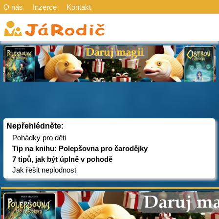
O nás
Inzerce
Kontakt
Nepřehlédněte:
Pohádky pro děti
Tip na knihu: Polepšovna pro čarodějky
7 tipů, jak být úplně v pohodě
Jak řešit neplodnost