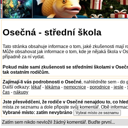
Osečná - střední škola
Tato stránka obsahuje informace o tom, jaké zkušenosti mají r
Může obsahovat jak informace o tom, kde je nějaká škola v Oseč
případně za ní vydat.
Pokud máte sami zkušenosti se středními školami v Osečn
tak ostatním rodičům.
Zajímají-li vás podrobnosti o Osečné
, nahlédněte sem - do
Další odkazy:
lékař
-
lékárna
-
nemocnice
-
porodnice
-
jesle
-
čas
-
nákupy
Jste přesvědčeni, že rodiče v Osečné nenajdou to, co hled
místa ze seznamu a dole připojte svůj komentář. Obě informa
Vybrané místo:
zatím nevybráno
Zatím sem nikdo nevložil žádný komentář. Buďte první...