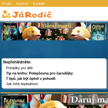
O nás
Inzerce
Kontakt
Nepřehlédněte:
Pohádky pro děti
Tip na knihu: Polepšovna pro čarodějky
7 tipů, jak být úplně v pohodě
Jak řešit neplodnost