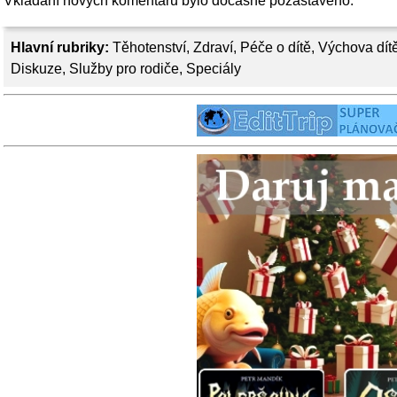
Vkládání nových komentářů bylo dočasně pozastaveno.
Hlavní rubriky:
Těhotenství
,
Zdraví
,
Péče o dítě
,
Výchova dít
Diskuze
,
Služby pro rodiče
,
Speciály