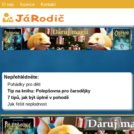
O nás
Inzerce
Kontakt
Nepřehlédněte:
Pohádky pro děti
Tip na knihu: Polepšovna pro čarodějky
7 tipů, jak být úplně v pohodě
Jak řešit neplodnost