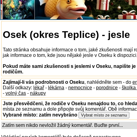
Osek (okres Teplice) - jesle
Tato stránka obsahuje informace o tom, jaké zkušenosti mají 
jak informace o tom, kde jsou nějaké jesle v Oseku k dispozici,
Pokud máte sami zkušenosti s jeslemi v Oseku, napište je
rodičům.
Zajímají-li vás podrobnosti o Oseku
, nahlédněte sem - do
e
Další odkazy:
lékař
-
lékárna
-
nemocnice
-
porodnice
-
školka
-
volný čas
-
nákupy
Jste přesvědčeni, že rodiče v Oseku nenajdou to, co hleda
místa ze seznamu a dole připojte svůj komentář. Obě informa
Vybrané místo:
zatím nevybráno
Zatím sem nikdo nevložil žádný komentář. Buďte první...