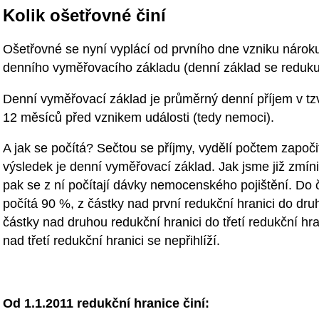
Kolik ošetřovné činí
Ošetřovné se nyní vyplácí od prvního dne vzniku nárok
denního vyměřovacího základu (denní základ se reduku
Denní vyměřovací základ je průměrný denní příjem v tz
12 měsíců před vznikem události (tedy nemoci).
A jak se počítá? Sečtou se příjmy, vydělí počtem započ
výsledek je denní vyměřovací základ. Jak jsme již zmínil
pak se z ní počítají dávky nemocenského pojištění. Do 
počítá 90 %, z částky nad první redukční hranici do dru
částky nad druhou redukční hranici do třetí redukční hr
nad třetí redukční hranici se nepřihlíží.
Od 1.1.2011 redukční hranice činí: