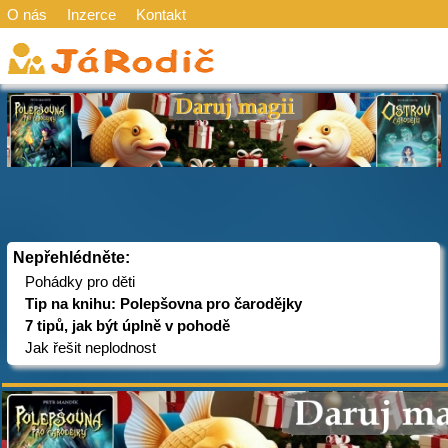
O nás
Inzerce
Kontakt
Nepřehlédněte:
Pohádky pro děti
Tip na knihu: Polepšovna pro čarodějky
7 tipů, jak být úplně v pohodě
Jak řešit neplodnost