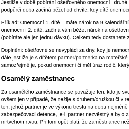
Jestliže v době pobírání ošetřovného onemocní i druhé d
podpůrčí doba začíná běžet od chvíle, kdy dítě onemoc
Příklad: Onemocní 1. dítě – máte nárok na 9 kalendářn
onemocní i 2. dítě, začíná vám běžet nárok na ošetřovn
(pobíráte ale jen jednu dávku). Celkem tedy dostanete 
Doplnění: ošetřovné se nevyplácí za dny, kdy je nemocn
dále jestliže je s dítětem partner/partnerka na mateřské
samozřejmě je, pokud onemocní či měl úraz rodič, který
Osamělý zaměstnanec
Za osamělého zaměstnance se považuje ten, kdo je svo
ovšem jen v případě, že nežije s druhem/družkou či v r
ten, jehož partner je ve výkonu trestu na dobu nejméně
zabezpečovací detence, je-li partner nezvěstný a bylo z
mrtvého/mrtvou. Při tom opět platí, že zaměstnanec ne