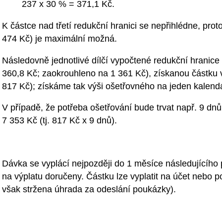
237 x 30 % = 371,1 Kč.
K částce nad třetí redukční hranici se nepřihlédne, proto
474 Kč) je maximální možná.
Následovně jednotlivé dílčí vypočtené redukční hranice
360,8 Kč; zaokrouhleno na 1 361 Kč), získanou částku 
817 Kč); získáme tak výši ošetřovného na jeden kalend
V případě, že potřeba ošetřování bude trvat např. 9 dn
7 353 Kč (tj. 817 Kč x 9 dnů).
Dávka se vyplácí nejpozději do 1 měsíce následujícího 
na výplatu doručeny. Částku lze vyplatit na účet nebo 
však stržena úhrada za odeslání poukázky).