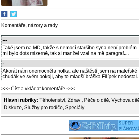
Komentáře, názory a rady
---
Také jsem na MD, takže s nemocí staršího syna není problém.
mi bylo dots mizerně, tak si manžel vzal na mě paragraf....
-
Akorát nám onemocněla holka, ale naštěstí jsem na mateřské t
chudák ve svém pokoji, aby to mladší bráška Filípek nedostal. Ale
>>> Číst a vkládat komentáře <<<
Hlavní rubriky:
Těhotenství
,
Zdraví
,
Péče o dítě
,
Výchova dít
Diskuze
,
Služby pro rodiče
,
Speciály