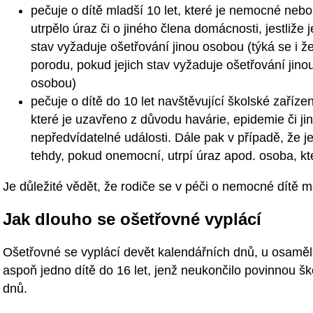
pečuje o dítě mladší 10 let, které je nemocné nebo
utrpělo úraz či o jiného člena domácnosti, jestliže 
stav vyžaduje ošetřování jinou osobou (týká se i ž
porodu, pokud jejich stav vyžaduje ošetřování jino
osobou)
pečuje o dítě do 10 let navštěvující školské zařízen
které je uzavřeno z důvodu havárie, epidemie či ji
nepředvídatelné události. Dále pak v případě, že je
tehdy, pokud onemocní, utrpí úraz apod. osoba, kt
Je důležité vědět, že rodiče se v péči o nemocné dítě m
Jak dlouho se ošetřovné vyplácí
Ošetřovné se vyplácí devět kalendářních dnů, u osamě
aspoň jedno dítě do 16 let, jenž neukončilo povinnou š
dnů.