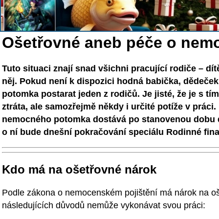
Ošetřovné aneb péče o nemo
Tuto situaci znají snad všichni pracující rodiče – dít
něj. Pokud není k dispozici hodná babička, dědeček 
potomka postarat jeden z rodičů. Je jisté, že je s tí
ztráta, ale samozřejmě někdy i určité potíže v práci.
nemocného potomka dostává po stanovenou dobu d
o ní bude dnešní pokračování speciálu Rodinné fin
Kdo má na ošetřovné nárok
Podle zákona o nemocenském pojištění má nárok na oš
následujících důvodů nemůže vykonávat svou práci: