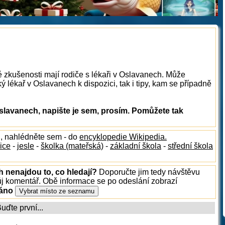
é zkušenosti mají rodiče s lékaři v Oslavanech. Může
ý lékař v Oslavanech k dispozici, tak i tipy, kam se případně
slavanech, napište je sem, prosím. Pomůžete tak
h
, nahlédněte sem - do
encyklopedie Wikipedia.
ice
-
jesle
-
školka (mateřská)
-
základní škola
-
střední škola
h nenajdou to, co hledají?
Doporučte jim tedy návštěvu
ůj komentář. Obě informace se po odeslání zobrazí
ráno
ďte první...