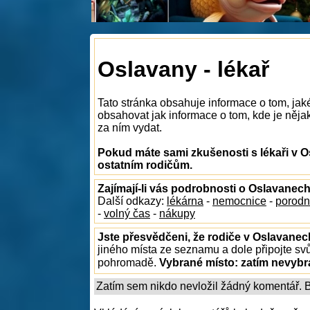
Oslavany - lékař
Tato stránka obsahuje informace o tom, jak
obsahovat jak informace o tom, kde je nějak
za ním vydat.
Pokud máte sami zkušenosti s lékaři v O
ostatním rodičům.
Zajímají-li vás podrobnosti o Oslavanec
Další odkazy:
lékárna
-
nemocnice
-
porodn
-
volný čas
-
nákupy
Jste přesvědčeni, že rodiče v Oslavanec
jiného místa ze seznamu a dole připojte sv
pohromadě.
Vybrané místo:
zatím nevyb
Zatím sem nikdo nevložil žádný komentář. Bu