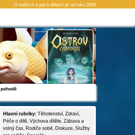
O rodičích a jejich dětech již od roku 2009
 v pohodě
Hlavní rubriky:
Těhotenství
,
Zdraví
,
Péče o dítě
,
Výchova dítěte
,
Zábava a
volný čas
,
Rodiče sobě
,
Diskuze
,
Služby