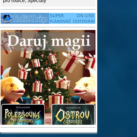
pro rodiče
,
Speciály