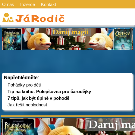
O nás
Inzerce
Kontakt
Nepřehlédněte:
Pohádky pro děti
Tip na knihu: Polepšovna pro čarodějky
7 tipů, jak být úplně v pohodě
Jak řešit neplodnost