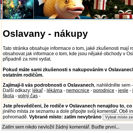
Oslavany - nákupy
Tato stránka obsahuje informace o tom, jaké zkušenosti mají
obsahovat jak informace o tom, kde jsou nějaké obchody v Osla
případně za nimi vydat.
Pokud máte sami zkušenosti s nakupováním v Oslavanech,
ostatním rodičům.
Zajímají-li vás podrobnosti o Oslavanech
, nahlédněte sem 
Další odkazy:
lékař
-
lékárna
-
nemocnice
-
porodnice
-
jesle
-
škola
-
volný čas
-
Jste přesvědčeni, že rodiče v Oslavanech nenajdou to, co 
jiného místa ze seznamu a dole připojte svůj komentář. Obě i
pohromadě.
Vybrané místo:
zatím nevybráno
Zatím sem nikdo nevložil žádný komentář. Buďte první...