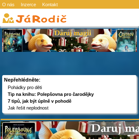
O nás
Inzerce
Kontakt
Nepřehlédněte:
Pohádky pro děti
Tip na knihu: Polepšovna pro čarodějky
7 tipů, jak být úplně v pohodě
Jak řešit neplodnost