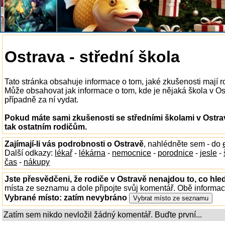
Ostrava - střední škola
Tato stránka obsahuje informace o tom, jaké zkušenosti mají r
Může obsahovat jak informace o tom, kde je nějaká škola v Ostr
případně za ní vydat.
Pokud máte sami zkušenosti se středními školami v Ostra
tak ostatním rodičům.
Zajímají-li vás podrobnosti o Ostravě
, nahlédněte sem - do
Další odkazy:
lékař
-
lékárna
-
nemocnice
-
porodnice
-
jesle
-
čas
-
nákupy
Jste přesvědčeni, že rodiče v Ostravě nenajdou to, co hled
místa ze seznamu a dole připojte svůj komentář. Obě informa
Vybrané místo:
zatím nevybráno
Zatím sem nikdo nevložil žádný komentář. Buďte první...