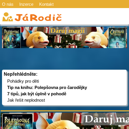
O nás
Inzerce
Kontakt
Nepřehlédněte:
Pohádky pro děti
Tip na knihu: Polepšovna pro čarodějky
7 tipů, jak být úplně v pohodě
Jak řešit neplodnost