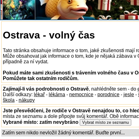
Ostrava - volný čas
Tato stránka obsahuje informace o tom, jaké zkušenosti mají r
Může obsahovat jak informace o tom, kde je nějaká zábava v Ost
případně za ní vydat.
Pokud máte sami zkušenosti s trávením volného času v Ost
Pomůžete tak ostatním rodičům.
Zajímají-li vás podrobnosti o Ostravě
, nahlédněte sem - do
Další odkazy:
lékař
-
lékárna
-
nemocnice
-
porodnice
-
jesle
-
škola
-
nákupy
Jste přesvědčeni, že rodiče v Ostravě nenajdou to, co hled
místa ze seznamu a dole připojte svůj komentář. Obě informa
Vybrané místo:
zatím nevybráno
Zatím sem nikdo nevložil žádný komentář. Buďte první...