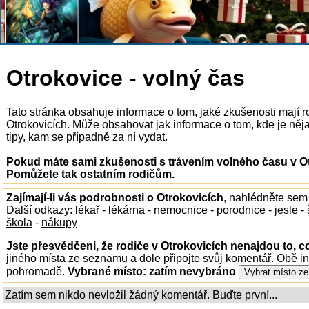
Otrokovice - volný čas
Tato stránka obsahuje informace o tom, jaké zkušenosti mají r
Otrokovicích. Může obsahovat jak informace o tom, kde je nějak
tipy, kam se případně za ní vydat.
Pokud máte sami zkušenosti s trávením volného času v Otr
Pomůžete tak ostatním rodičům.
Zajímají-li vás podrobnosti o Otrokovicích
, nahlédněte sem
Další odkazy:
lékař
-
lékárna
-
nemocnice
-
porodnice
-
jesle
-
škola
-
nákupy
Jste přesvědčeni, že rodiče v Otrokovicích nenajdou to, co
jiného místa ze seznamu a dole připojte svůj komentář. Obě i
pohromadě.
Vybrané místo:
zatím nevybráno
Zatím sem nikdo nevložil žádný komentář. Buďte první...