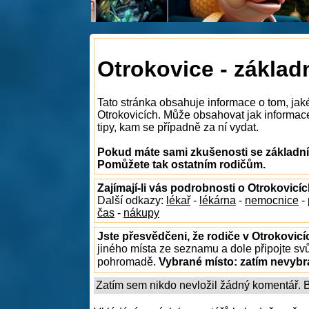
Otrokovice - základ
Tato stránka obsahuje informace o tom, jak
Otrokovicích. Může obsahovat jak informace 
tipy, kam se případně za ní vydat.
Pokud máte sami zkušenosti se základním
Pomůžete tak ostatním rodičům.
Zajímají-li vás podrobnosti o Otrokovicí
Další odkazy:
lékař
-
lékárna
-
nemocnice
-
čas
-
nákupy
Jste přesvědčeni, že rodiče v Otrokovicí
jiného místa ze seznamu a dole připojte sv
pohromadě.
Vybrané místo:
zatím nevyb
Zatím sem nikdo nevložil žádný komentář. Bu