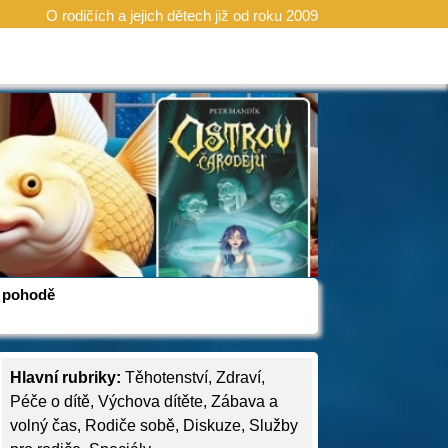
O rodičích a jejich dětech již od roku 2009
 v pohodě
Hlavní rubriky:
Těhotenství
,
Zdraví
,
Péče o dítě
,
Výchova dítěte
,
Zábava a
volný čas
,
Rodiče sobě
,
Diskuze
,
Služby