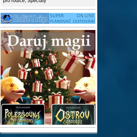
pro rodiče
,
Speciály