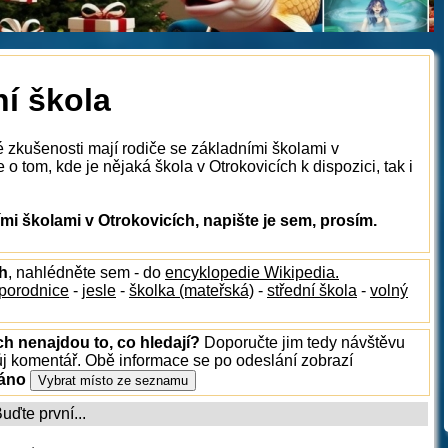
ní škola
é zkušenosti mají rodiče se základními školami v
o tom, kde je nějaká škola v Otrokovicích k dispozici, tak i
i školami v Otrokovicích, napište je sem, prosím.
ch
, nahlédněte sem - do
encyklopedie Wikipedia.
porodnice
-
jesle
-
školka (mateřská)
-
střední škola
-
volný
ch nenajdou to, co hledají?
Doporučte jim tedy návštěvu
ůj komentář. Obě informace se po odeslání zobrazí
ráno
ďte první...