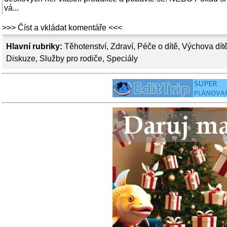
vá...
>>> Číst a vkládat komentáře <<<
Hlavní rubriky:
Těhotenství
,
Zdraví
,
Péče o dítě
,
Výchova dít
Diskuze
,
Služby pro rodiče
,
Speciály