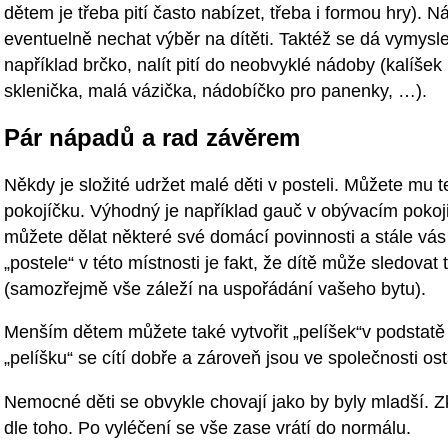
dětem je třeba pití často nabízet, třeba i formou hry).
eventuelně nechat výběr na dítěti. Taktéž se dá vymysle
například brčko, nalít pití do neobvyklé nádoby (kalíše
sklenička, malá vázička, nádobíčko pro panenky, …).
Pár nápadů a rad závěrem
Někdy je složité udržet malé děti v posteli. Můžete mu t
pokojíčku. Výhodný je například gauč v obývacím pokoji
můžete dělat některé své domácí povinnosti a stále vás d
„postele“ v této místnosti je fakt, že dítě může sledovat
(samozřejmě vše záleží na uspořádání vašeho bytu).
Menším dětem můžete také vytvořit „pelíšek“v podstatě
„pelíšku“ se cítí dobře a zároveň jsou ve společnosti ost
Nemocné děti se obvykle chovají jako by byly mladší. Zk
dle toho. Po vyléčení se vše zase vrátí do normálu.