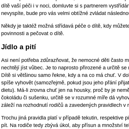
dítě vaší péči i v noci, domluvte si s partnerem vystříd
nevyspíte, bude pro vás velmi obtížné zvládat následnou
Někdy je taktéž možná střídavá péče o dítě, kdy můžete
povinnosti a pečovat o dítě.
Jídlo a pití
Asi není potřeba zdůrazňovat, že nemocné děti často m
nechtějí jíst vůbec. Je to naprosto přirozené a určitě se
Dítě si většinou samo řekne, kdy a na co má chuť. V do
spíše vyhovět (samozřejmě, pokud jsou jeho přání přija
dietu). Má-li zrovna chuť jen na housky, proč by je ne
čokoládu či sušenku, určitě se v rozumné míře dá vyhov
záleží na rozhodnutí rodičů a zavedených pravidlech v 
Trochu jiná pravidla platí v případě tekutin, respektive
pít. Na rodiče tedy zbývá úkol, aby přísun a množství te