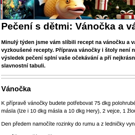
Pečení s dětmi: Vánočka a v
Minulý týden jsme vám slíbili recept na vánočku a v
vyzkoušené recepty. Příprava vánočky i štoly není 
výsledek pečení splní vaše očekávání a pří nejkrásn
slavnostní tabuli.
Vánočka
K přípravě vánočky budete potřebovat 75 dkg polohrubé
másla (lze i 10 dkg másla a 10 dkg Hery), 2 vejce, 1 žlo
Den předem namočíte rozinky do rumu a z ledničky vynd