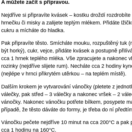
A můžete začít s přípravou.
Nejdříve si připravíte kvásek – kostku droždí rozdrobíte
hrnečku či misky a zalijete teplým mlékem. Přidáte lžič
cukru a mícháte do hladka.
Pak připravíte těsto. Smícháte mouku, rozpuštěný tuk 
být horký), cukr, vejce, přidáte kvásek a postupně přilív
cca 1 hrnek teplého mléka. Vše zpracujete a nakonec vl
rozinky (nejdříve slijete rum). Necháte cca 2 hodiny kyn
(nejlépe v hrnci přikrytém utěrkou – na teplém místě).
Dalším krokem je vytvarování vánočky (pletete z jednotl
válečky, pak střed – 3 válečky a nakonec vršek – 2 váleč
vánočky. Nakonec vánočku potřete bílkem, posypete man
případě, že těsto dáváte do formy, je třeba do ní před
Vánočku pečete nejdříve 10 minut na cca 200°C a pak p
cca 1 hodinu na 160°C.