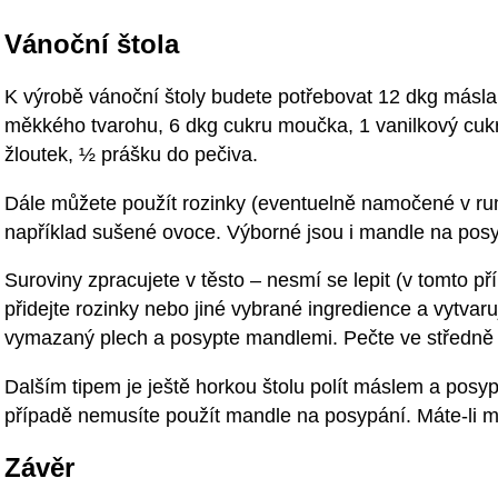
Vánoční štola
K výrobě vánoční štoly budete potřebovat 12 dkg másl
měkkého tvarohu, 6 dkg cukru moučka, 1 vanilkový cukr
žloutek, ½ prášku do pečiva.
Dále můžete použít rozinky (eventuelně namočené v ru
například sušené ovoce. Výborné jsou i mandle na pos
Suroviny zpracujete v těsto – nesmí se lepit (v tomto p
přidejte rozinky nebo jiné vybrané ingredience a vytvaru
vymazaný plech a posypte mandlemi. Pečte ve středně 
Dalším tipem je ještě horkou štolu polít máslem a po
případě nemusíte použít mandle na posypání. Máte-li ma
Závěr