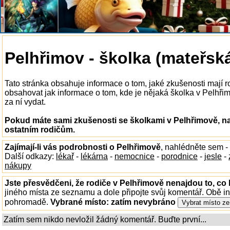
Pelhřimov - školka (mateřsk
Tato stránka obsahuje informace o tom, jaké zkušenosti mají 
obsahovat jak informace o tom, kde je nějaká školka v Pelhřimo
za ní vydat.
Pokud máte sami zkušenosti se školkami v Pelhřimově, na
ostatním rodičům.
Zajímají-li vás podrobnosti o Pelhřimově
, nahlédněte sem -
Další odkazy:
lékař
-
lékárna
-
nemocnice
-
porodnice
-
jesle
-
nákupy
Jste přesvědčeni, že rodiče v Pelhřimově nenajdou to, co 
jiného místa ze seznamu a dole připojte svůj komentář. Obě i
pohromadě.
Vybrané místo:
zatím nevybráno
Zatím sem nikdo nevložil žádný komentář. Buďte první...