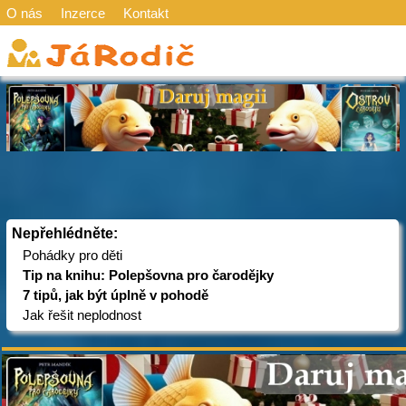
O nás
Inzerce
Kontakt
Nepřehlédněte:
Pohádky pro děti
Tip na knihu: Polepšovna pro čarodějky
7 tipů, jak být úplně v pohodě
Jak řešit neplodnost