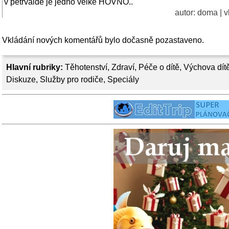
v petrvalde je jedno velke HOVNO..
autor:
doma
| v
Vkládání nových komentářů bylo dočasně pozastaveno.
Hlavní rubriky:
Těhotenství
,
Zdraví
,
Péče o dítě
,
Výchova dít
Diskuze
,
Služby pro rodiče
,
Speciály