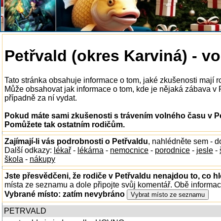
Petřvald (okres Karviná) - v
Tato stránka obsahuje informace o tom, jaké zkušenosti mají r
Může obsahovat jak informace o tom, kde je nějaká zábava v Pet
případně za ní vydat.
Pokud máte sami zkušenosti s trávením volného času v Pet
Pomůžete tak ostatním rodičům.
Zajímají-li vás podrobnosti o Petřvaldu
, nahlédněte sem - 
Další odkazy:
lékař
-
lékárna
-
nemocnice
-
porodnice
-
jesle
-
škola
-
nákupy
Jste přesvědčeni, že rodiče v Petřvaldu nenajdou to, co hl
místa ze seznamu a dole připojte svůj komentář. Obě informa
Vybrané místo:
zatím nevybráno
PETRVALD