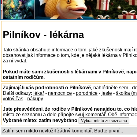
Pilníkov - lékárna
Tato stránka obsahuje informace o tom, jaké zkušenosti mají r
obsahovat jak informace o tom, kde je nějaká lékárna v Pilníkov
za ní vydat.
Pokud máte sami zkušenosti s lékárnami v Pilníkově, napi
ostatním rodičům.
Zajímají-li vás podrobnosti o Pilníkově
, nahlédněte sem - d
Další odkazy:
lékař
-
nemocnice
-
porodnice
-
jesle
-
školka (m
volný čas
-
nákupy
Jste přesvědčeni, že rodiče v Pilníkově nenajdou to, co hl
místa ze seznamu a dole připojte svůj komentář. Obě informa
Vybrané místo:
zatím nevybráno
Zatím sem nikdo nevložil žádný komentář. Buďte první...