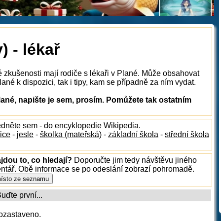
 - lékař
é zkušenosti mají rodiče s lékaři v Plané. Může obsahovat
lané k dispozici, tak i tipy, kam se případně za ním vydat.
lané, napište je sem, prosím. Pomůžete tak ostatním
édněte sem - do
encyklopedie Wikipedia.
ice
-
jesle
-
školka (mateřská)
-
základní škola
-
střední škola
jdou to, co hledají?
Doporučte jim tedy návštěvu jiného
entář. Obě informace se po odeslání zobrazí pohromadě.
ďte první...
ozastaveno.