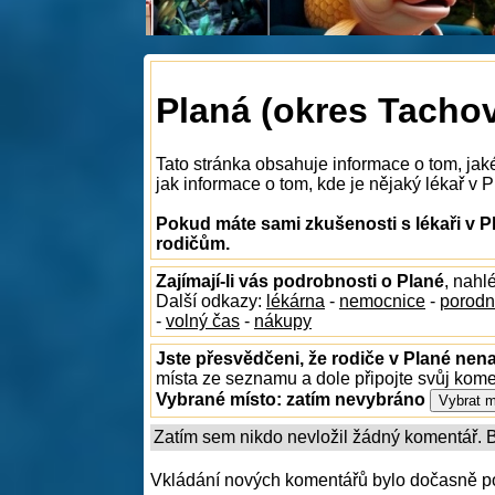
Planá (okres Tachov)
Tato stránka obsahuje informace o tom, jak
jak informace o tom, kde je nějaký lékař v P
Pokud máte sami zkušenosti s lékaři v P
rodičům.
Zajímají-li vás podrobnosti o Plané
, nahl
Další odkazy:
lékárna
-
nemocnice
-
porodn
-
volný čas
-
nákupy
Jste přesvědčeni, že rodiče v Plané nena
místa ze seznamu a dole připojte svůj kom
Vybrané místo:
zatím nevybráno
Zatím sem nikdo nevložil žádný komentář. Bu
Vkládání nových komentářů bylo dočasně p