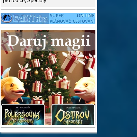
pro rodiče
,
Speciály