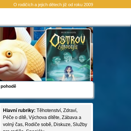
O rodičích a jejich dětech již od roku 2009
 v pohodě
Hlavní rubriky:
Těhotenství
,
Zdraví
,
Péče o dítě
,
Výchova dítěte
,
Zábava a
volný čas
,
Rodiče sobě
,
Diskuze
,
Služby