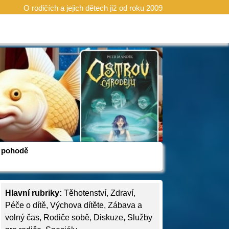
O rodičích a jejich dětech již od roku 2009
 v pohodě
Hlavní rubriky:
Těhotenství
,
Zdraví
,
Péče o dítě
,
Výchova dítěte
,
Zábava a
volný čas
,
Rodiče sobě
,
Diskuze
,
Služby