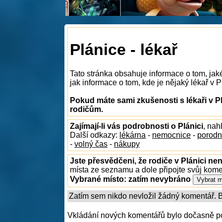
Plánice - lékař
Tato stránka obsahuje informace o tom, jaké
jak informace o tom, kde je nějaký lékař v Pl
Pokud máte sami zkušenosti s lékaři v Pl
rodičům.
Zajímají-li vás podrobnosti o Plánici
, nah
Další odkazy:
lékárna
-
nemocnice
-
porodn
-
volný čas
-
nákupy
Jste přesvědčeni, že rodiče v Plánici nen
místa ze seznamu a dole připojte svůj kom
Vybrané místo:
zatím nevybráno
Zatím sem nikdo nevložil žádný komentář. Bu
Vkládání nových komentářů bylo dočasně p