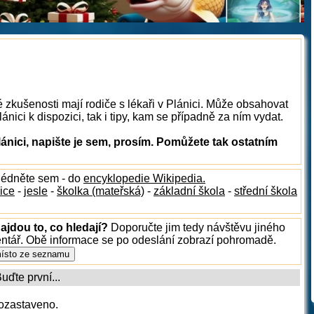
 zkušenosti mají rodiče s lékaři v Plánici. Může obsahovat
ánici k dispozici, tak i tipy, kam se případně za ním vydat.
ánici, napište je sem, prosím. Pomůžete tak ostatním
lédněte sem - do
encyklopedie Wikipedia.
ice
-
jesle
-
školka (mateřská)
-
základní škola
-
střední škola
ajdou to, co hledají?
Doporučte jim tedy návštěvu jiného
entář. Obě informace se po odeslání zobrazí pohromadě.
ďte první...
ozastaveno.