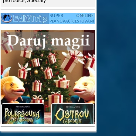
pro rodiče
,
Speciály