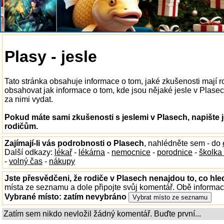
Plasy - jesle
Tato stránka obsahuje informace o tom, jaké zkušenosti mají r
obsahovat jak informace o tom, kde jsou nějaké jesle v Plasech
za nimi vydat.
Pokud máte sami zkušenosti s jeslemi v Plasech, napište 
rodičům.
Zajímají-li vás podrobnosti o Plasech
, nahlédněte sem - do
Další odkazy:
lékař
-
lékárna
-
nemocnice
-
porodnice
-
školka
-
volný čas
-
nákupy
Jste přesvědčeni, že rodiče v Plasech nenajdou to, co hle
místa ze seznamu a dole připojte svůj komentář. Obě informa
Vybrané místo:
zatím nevybráno
Zatím sem nikdo nevložil žádný komentář. Buďte první...