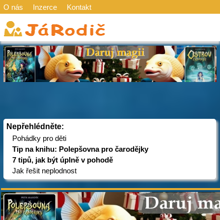
O nás
Inzerce
Kontakt
Nepřehlédněte:
Pohádky pro děti
Tip na knihu: Polepšovna pro čarodějky
7 tipů, jak být úplně v pohodě
Jak řešit neplodnost