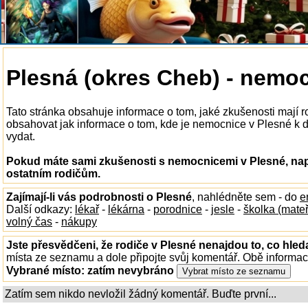
Plesná (okres Cheb) - nemo
Tato stránka obsahuje informace o tom, jaké zkušenosti mají
obsahovat jak informace o tom, kde je nemocnice v Plesné k dis
vydat.
Pokud máte sami zkušenosti s nemocnicemi v Plesné, nap
ostatním rodičům.
Zajímají-li vás podrobnosti o Plesné
, nahlédněte sem - do
e
Další odkazy:
lékař
-
lékárna
-
porodnice
-
jesle
-
školka (mate
volný čas
-
nákupy
Jste přesvědčeni, že rodiče v Plesné nenajdou to, co hled
místa ze seznamu a dole připojte svůj komentář. Obě informa
Vybrané místo:
zatím nevybráno
Zatím sem nikdo nevložil žádný komentář. Buďte první...