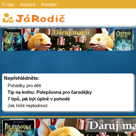
O nás
Inzerce
Kontakt
Nepřehlédněte:
Pohádky pro děti
Tip na knihu: Polepšovna pro čarodějky
7 tipů, jak být úplně v pohodě
Jak řešit neplodnost