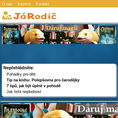
O nás
Inzerce
Kontakt
Nepřehlédněte:
Pohádky pro děti
Tip na knihu: Polepšovna pro čarodějky
7 tipů, jak být úplně v pohodě
Jak řešit neplodnost