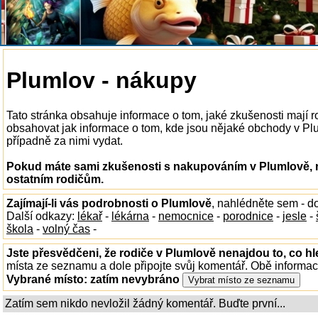
Plumlov - nákupy
Tato stránka obsahuje informace o tom, jaké zkušenosti mají
obsahovat jak informace o tom, kde jsou nějaké obchody v Plum
případně za nimi vydat.
Pokud máte sami zkušenosti s nakupováním v Plumlově, n
ostatním rodičům.
Zajímají-li vás podrobnosti o Plumlově
, nahlédněte sem - d
Další odkazy:
lékař
-
lékárna
-
nemocnice
-
porodnice
-
jesle
-
škola
-
volný čas
-
Jste přesvědčeni, že rodiče v Plumlově nenajdou to, co hl
místa ze seznamu a dole připojte svůj komentář. Obě informa
Vybrané místo:
zatím nevybráno
Zatím sem nikdo nevložil žádný komentář. Buďte první...