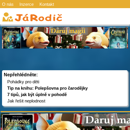
O nás
Inzerce
Kontakt
Nepřehlédněte:
Pohádky pro děti
Tip na knihu: Polepšovna pro čarodějky
7 tipů, jak být úplně v pohodě
Jak řešit neplodnost