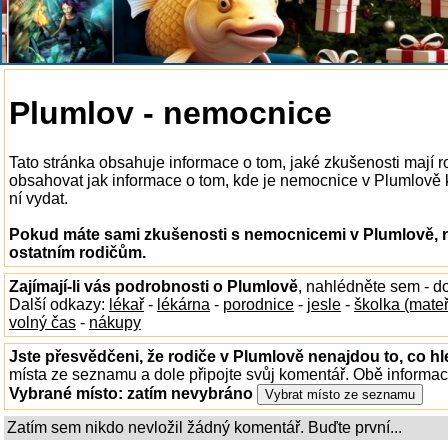
Plumlov - nemocnice
Tato stránka obsahuje informace o tom, jaké zkušenosti mají
obsahovat jak informace o tom, kde je nemocnice v Plumlově k 
ní vydat.
Pokud máte sami zkušenosti s nemocnicemi v Plumlově, n
ostatním rodičům.
Zajímají-li vás podrobnosti o Plumlově
, nahlédněte sem - d
Další odkazy:
lékař
-
lékárna
-
porodnice
-
jesle
-
školka (mate
volný čas
-
nákupy
Jste přesvědčeni, že rodiče v Plumlově nenajdou to, co hl
místa ze seznamu a dole připojte svůj komentář. Obě informa
Vybrané místo:
zatím nevybráno
Zatím sem nikdo nevložil žádný komentář. Buďte první...