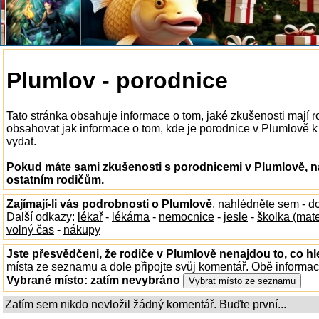
Plumlov - porodnice
Tato stránka obsahuje informace o tom, jaké zkušenosti mají 
obsahovat jak informace o tom, kde je porodnice v Plumlově k d
vydat.
Pokud máte sami zkušenosti s porodnicemi v Plumlově, na
ostatním rodičům.
Zajímají-li vás podrobnosti o Plumlově
, nahlédněte sem - d
Další odkazy:
lékař
-
lékárna
-
nemocnice
-
jesle
-
školka (mat
volný čas
-
nákupy
Jste přesvědčeni, že rodiče v Plumlově nenajdou to, co hl
místa ze seznamu a dole připojte svůj komentář. Obě informa
Vybrané místo:
zatím nevybráno
Zatím sem nikdo nevložil žádný komentář. Buďte první...