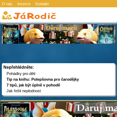
O nás
Inzerce
Kontakt
Nepřehlédněte:
Pohádky pro děti
Tip na knihu: Polepšovna pro čarodějky
7 tipů, jak být úplně v pohodě
Jak řešit neplodnost