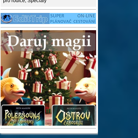
pro rodiče
,
Speciály