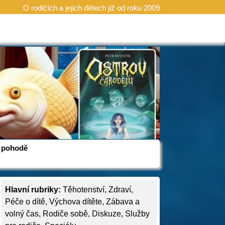
O rodičích a jejich dětech již od roku 2009
 v pohodě
Hlavní rubriky:
Těhotenství
,
Zdraví
,
Péče o dítě
,
Výchova dítěte
,
Zábava a
volný čas
,
Rodiče sobě
,
Diskuze
,
Služby