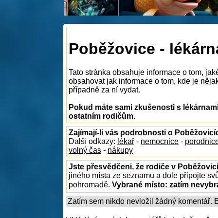
Poběžovice - lékárn
Tato stránka obsahuje informace o tom, jak
obsahovat jak informace o tom, kde je nějak
případně za ní vydat.
Pokud máte sami zkušenosti s lékárnami
ostatním rodičům.
Zajímají-li vás podrobnosti o Poběžovicí
Další odkazy:
lékař
-
nemocnice
-
porodnic
volný čas
-
nákupy
Jste přesvědčeni, že rodiče v Poběžovicí
jiného místa ze seznamu a dole připojte sv
pohromadě.
Vybrané místo:
zatím nevyb
Zatím sem nikdo nevložil žádný komentář. Bu