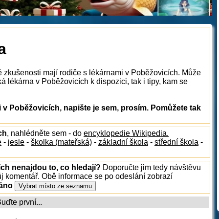
a
é zkušenosti mají rodiče s lékárnami v Poběžovicích. Může
á lékárna v Poběžovicích k dispozici, tak i tipy, kam se
 v Poběžovicích, napište je sem, prosím. Pomůžete tak
ch
, nahlédněte sem - do
encyklopedie Wikipedia.
e
-
jesle
-
školka (mateřská)
-
základní škola
-
střední škola
-
ch nenajdou to, co hledají?
Doporučte jim tedy návštěvu
ůj komentář. Obě informace se po odeslání zobrazí
ráno
ďte první...