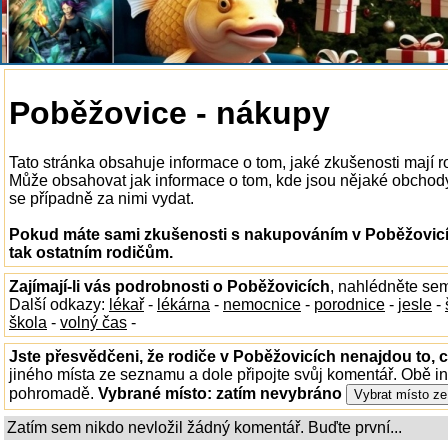
Poběžovice - nákupy
Tato stránka obsahuje informace o tom, jaké zkušenosti mají 
Může obsahovat jak informace o tom, kde jsou nějaké obchody v
se případně za nimi vydat.
Pokud máte sami zkušenosti s nakupováním v Poběžovicíc
tak ostatním rodičům.
Zajímají-li vás podrobnosti o Poběžovicích
, nahlédněte se
Další odkazy:
lékař
-
lékárna
-
nemocnice
-
porodnice
-
jesle
-
škola
-
volný čas
-
Jste přesvědčeni, že rodiče v Poběžovicích nenajdou to, c
jiného místa ze seznamu a dole připojte svůj komentář. Obě i
pohromadě.
Vybrané místo:
zatím nevybráno
Zatím sem nikdo nevložil žádný komentář. Buďte první...