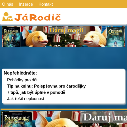
O nás
Inzerce
Kontakt
Nepřehlédněte:
Pohádky pro děti
Tip na knihu: Polepšovna pro čarodějky
7 tipů, jak být úplně v pohodě
Jak řešit neplodnost