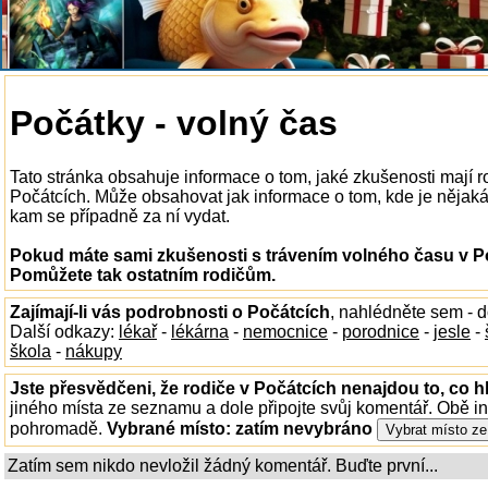
Počátky - volný čas
Tato stránka obsahuje informace o tom, jaké zkušenosti mají r
Počátcích. Může obsahovat jak informace o tom, kde je nějaká z
kam se případně za ní vydat.
Pokud máte sami zkušenosti s trávením volného času v Po
Pomůžete tak ostatním rodičům.
Zajímají-li vás podrobnosti o Počátcích
, nahlédněte sem - 
Další odkazy:
lékař
-
lékárna
-
nemocnice
-
porodnice
-
jesle
-
škola
-
nákupy
Jste přesvědčeni, že rodiče v Počátcích nenajdou to, co h
jiného místa ze seznamu a dole připojte svůj komentář. Obě i
pohromadě.
Vybrané místo:
zatím nevybráno
Zatím sem nikdo nevložil žádný komentář. Buďte první...