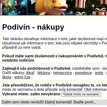
Podivín - nákupy
Tato stránka obsahuje informace o tom, jaké zkušenosti mají
obsahovat jak informace o tom, kde jsou nějaké obchody v Podiv
případně za nimi vydat.
Pokud máte sami zkušenosti s nakupováním v Podivíně, n
ostatním rodičům.
Zajímají-li vás podrobnosti o Podivíně
, nahlédněte sem - d
Další odkazy:
lékař
-
lékárna
-
nemocnice
-
porodnice
-
jesle
-
škola
-
volný čas
-
Jste přesvědčeni, že rodiče v Podivíně nenajdou to, co hl
místa ze seznamu a dole připojte svůj komentář. Obě informa
Vybrané místo:
zatím nevybráno
Zatím sem nikdo nevložil žádný komentář. Buďte první...