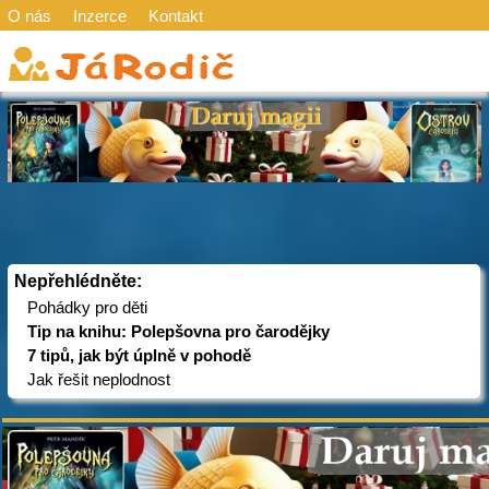
O nás
Inzerce
Kontakt
Nepřehlédněte:
Pohádky pro děti
Tip na knihu: Polepšovna pro čarodějky
7 tipů, jak být úplně v pohodě
Jak řešit neplodnost